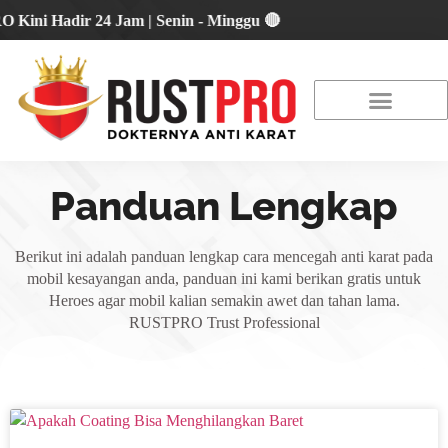
 Hadir 24 Jam | Senin - Minggu 🔴
About Us
Our Location
Promo Terbaru
Panduan Lengkap
Berikut ini adalah panduan lengkap cara mencegah anti karat pada
mobil kesayangan anda, panduan ini kami berikan gratis untuk
Heroes agar mobil kalian semakin awet dan tahan lama.
RUSTPRO Trust Professional