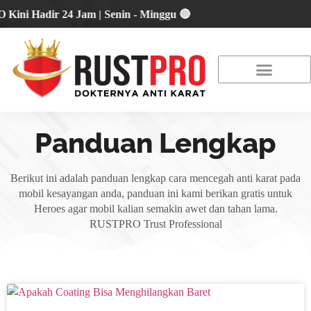
 Hadir 24 Jam | Senin - Minggu 🔴
About Us
Our Location
Promo Terbaru
Panduan Lengkap
Berikut ini adalah panduan lengkap cara mencegah anti karat pada
mobil kesayangan anda, panduan ini kami berikan gratis untuk
Heroes agar mobil kalian semakin awet dan tahan lama.
RUSTPRO Trust Professional