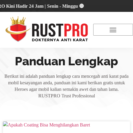
i Hadir 24 Jam | Senin - Minggu 🔴
About Us
Our Location
Promo Terbaru
Panduan Lengkap
Berikut ini adalah panduan lengkap cara mencegah anti karat pada
mobil kesayangan anda, panduan ini kami berikan gratis untuk
Heroes agar mobil kalian semakin awet dan tahan lama.
RUSTPRO Trust Professional