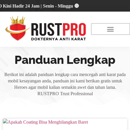
Hadir 24 Jam | Senin - Minggu 🔴
About Us
Our Location
Promo Terbaru
Panduan Lengkap
Berikut ini adalah panduan lengkap cara mencegah anti karat pada
mobil kesayangan anda, panduan ini kami berikan gratis untuk
Heroes agar mobil kalian semakin awet dan tahan lama.
RUSTPRO Trust Professional