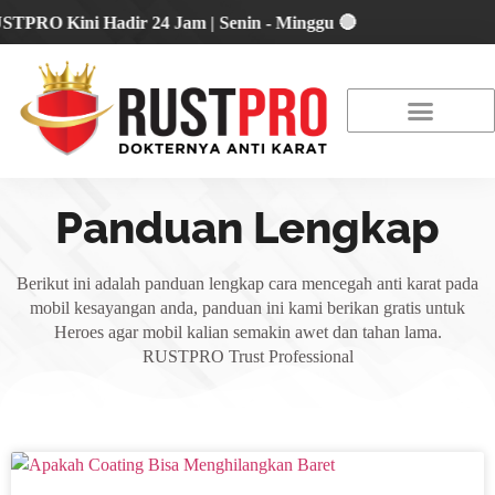
O Kini Hadir 24 Jam | Senin - Minggu 🔴
About Us
Our Location
Promo Terbaru
Panduan Lengkap
Berikut ini adalah panduan lengkap cara mencegah anti karat pada
mobil kesayangan anda, panduan ini kami berikan gratis untuk
Heroes agar mobil kalian semakin awet dan tahan lama.
RUSTPRO Trust Professional