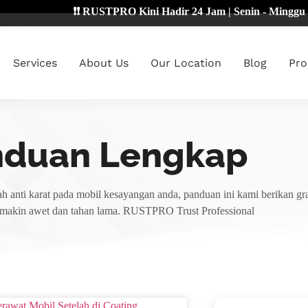
❗❗ RUSTPRO Kini Hadir 24 Jam | Senin - Minggu 🔴
Services
About Us
Our Location
Blog
Pro
nduan Lengkap
h anti karat pada mobil kesayangan anda, panduan ini kami berikan gra
emakin awet dan tahan lama. RUSTPRO Trust Professional