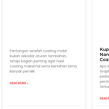
Kup
Pantangan setelah coating mobil
Nan
bukan sekadar aturan tambahan,
Coa
tetapi bagian penting agar hasil
coating maksimal serta bertahan lama.
Apa 
Banyak pemilik
Grap
perb
pent
READ MORE »
terba
READ 