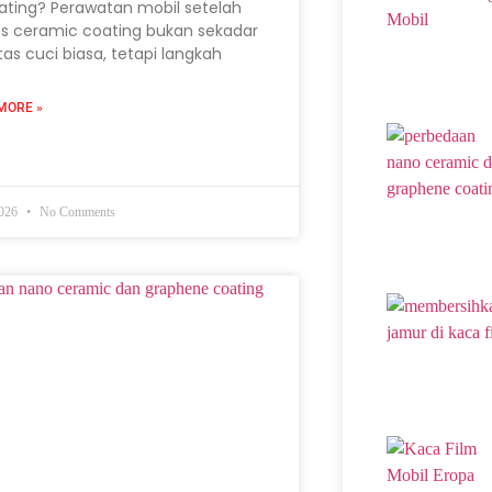
ating? Perawatan mobil setelah
s ceramic coating bukan sekadar
itas cuci biasa, tetapi langkah
MORE »
2026
No Comments