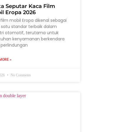
ta Seputar Kaca Film
il Eropa 2026
film mobil Eropa dikenal sebagai
 satu standar terbaik dalam
tri otomotif, terutama untuk
tuhan kenyamanan berkendara
 perlindungan
MORE »
2026
No Comments