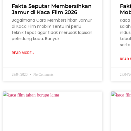
Fakta Seputar Membersihkan
Fak
Jamur di Kaca Film 2026
Mob
Bagaimana Cara Membersihkan Jamur
Kaca 
di Kaca Film mobil? Tentu ini perlu
salah
teknik tepat agar tidak merusak lapisan
indus
pelindung kaca. Banyak
kebu
serta
READ MORE »
READ 
28/04/2026
No Comments
27/04/