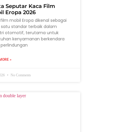
ta Seputar Kaca Film
il Eropa 2026
film mobil Eropa dikenal sebagai
 satu standar terbaik dalam
tri otomotif, terutama untuk
tuhan kenyamanan berkendara
 perlindungan
MORE »
2026
No Comments