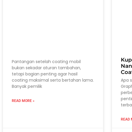
Kup
Pantangan setelah coating mobil
Nan
bukan sekadar aturan tambahan,
Coa
tetapi bagian penting agar hasil
coating maksimal serta bertahan lama.
Apa 
Banyak pemilik
Grap
perb
pent
READ MORE »
terba
READ 