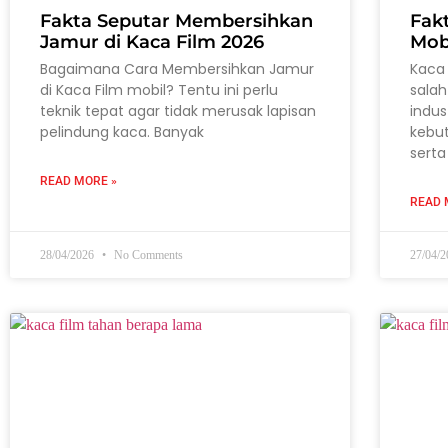
Fakta Seputar Membersihkan
Fak
Jamur di Kaca Film 2026
Mob
Bagaimana Cara Membersihkan Jamur
Kaca 
di Kaca Film mobil? Tentu ini perlu
salah
teknik tepat agar tidak merusak lapisan
indus
pelindung kaca. Banyak
kebu
serta
READ MORE »
READ 
28/04/2026
No Comments
27/04/