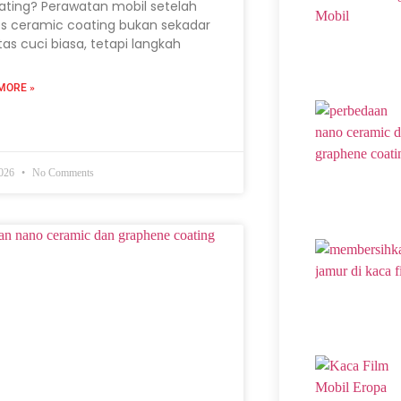
ating? Perawatan mobil setelah
s ceramic coating bukan sekadar
itas cuci biasa, tetapi langkah
MORE »
2026
No Comments