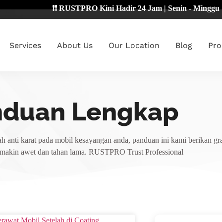
❗❗ RUSTPRO Kini Hadir 24 Jam | Senin - Minggu 🔴
Services
About Us
Our Location
Blog
Pro
nduan Lengkap
h anti karat pada mobil kesayangan anda, panduan ini kami berikan gra
emakin awet dan tahan lama. RUSTPRO Trust Professional