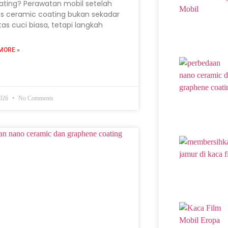
ating? Perawatan mobil setelah
s ceramic coating bukan sekadar
itas cuci biasa, tetapi langkah
MORE »
2026
No Comments