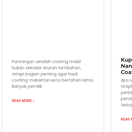
Kup
Pantangan setelah coating mobil
Nan
bukan sekadar aturan tambahan,
Coa
tetapi bagian penting agar hasil
coating maksimal serta bertahan lama.
Apa 
Banyak pemilik
Grap
perb
pent
READ MORE »
terba
READ 