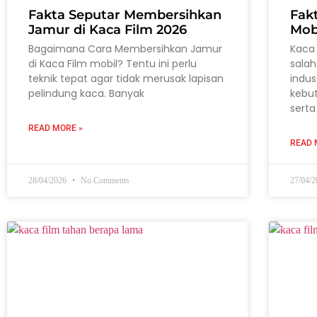
Fakta Seputar Membersihkan
Fak
Jamur di Kaca Film 2026
Mob
Bagaimana Cara Membersihkan Jamur
Kaca 
di Kaca Film mobil? Tentu ini perlu
salah
teknik tepat agar tidak merusak lapisan
indus
pelindung kaca. Banyak
kebu
serta
READ MORE »
READ 
28/04/2026
No Comments
27/04/