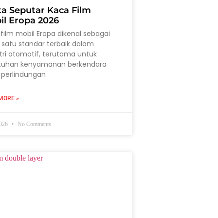
ta Seputar Kaca Film
il Eropa 2026
film mobil Eropa dikenal sebagai
 satu standar terbaik dalam
tri otomotif, terutama untuk
tuhan kenyamanan berkendara
 perlindungan
MORE »
2026
No Comments