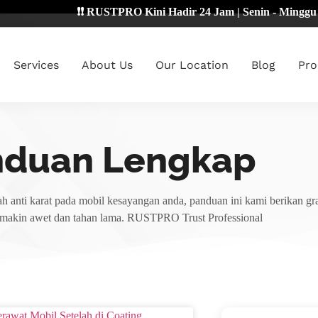
❗❗ RUSTPRO Kini Hadir 24 Jam | Senin - Minggu 🔴
Services
About Us
Our Location
Blog
Pro
nduan Lengkap
h anti karat pada mobil kesayangan anda, panduan ini kami berikan gra
emakin awet dan tahan lama. RUSTPRO Trust Professional