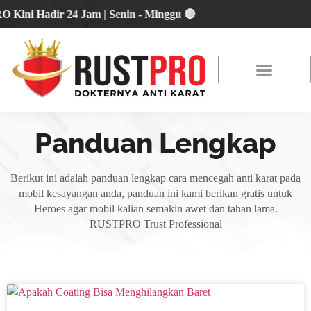
 Hadir 24 Jam | Senin - Minggu 🔴
About Us
Our Location
Promo Terbaru
Panduan Lengkap
Berikut ini adalah panduan lengkap cara mencegah anti karat pada
mobil kesayangan anda, panduan ini kami berikan gratis untuk
Heroes agar mobil kalian semakin awet dan tahan lama.
RUSTPRO Trust Professional