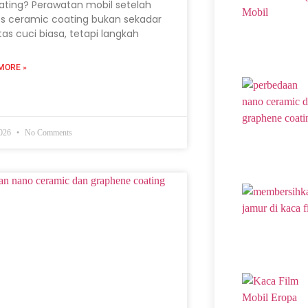
ating? Perawatan mobil setelah
s ceramic coating bukan sekadar
itas cuci biasa, tetapi langkah
MORE »
2026
No Comments