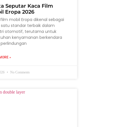
ta Seputar Kaca Film
il Eropa 2026
film mobil Eropa dikenal sebagai
 satu standar terbaik dalam
tri otomotif, terutama untuk
tuhan kenyamanan berkendara
 perlindungan
MORE »
2026
No Comments