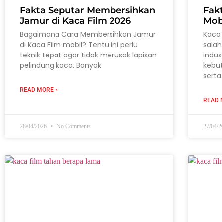
Fakta Seputar Membersihkan
Fak
Jamur di Kaca Film 2026
Mob
Bagaimana Cara Membersihkan Jamur
Kaca 
di Kaca Film mobil? Tentu ini perlu
salah
teknik tepat agar tidak merusak lapisan
indus
pelindung kaca. Banyak
kebu
serta
READ MORE »
READ 
28/04/2026
No Comments
27/04/