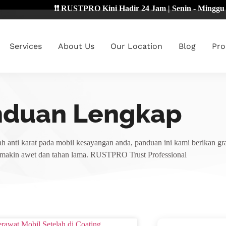
❗❗ RUSTPRO Kini Hadir 24 Jam | Senin - Minggu 🔴
Services
About Us
Our Location
Blog
Pro
nduan Lengkap
h anti karat pada mobil kesayangan anda, panduan ini kami berikan gra
emakin awet dan tahan lama. RUSTPRO Trust Professional