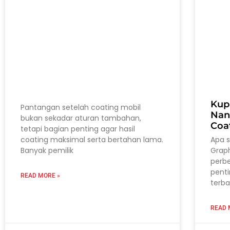
Kup
Pantangan setelah coating mobil
Nan
bukan sekadar aturan tambahan,
Coa
tetapi bagian penting agar hasil
coating maksimal serta bertahan lama.
Apa 
Banyak pemilik
Grap
perb
pent
READ MORE »
terba
READ 