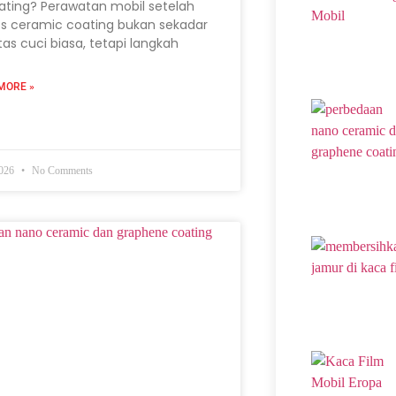
ating? Perawatan mobil setelah
s ceramic coating bukan sekadar
itas cuci biasa, tetapi langkah
MORE »
2026
No Comments