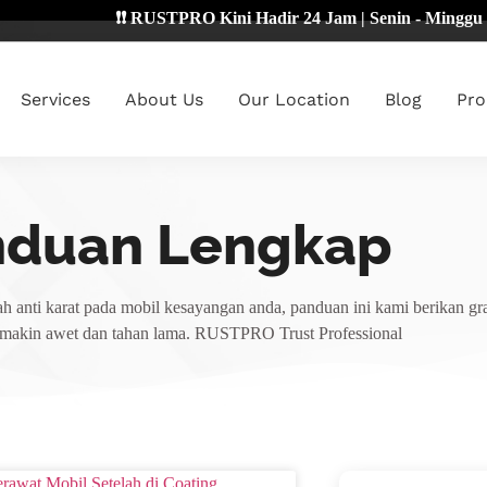
❗❗ RUSTPRO Kini Hadir 24 Jam | Senin - Minggu 🔴
Services
About Us
Our Location
Blog
Pro
nduan Lengkap
h anti karat pada mobil kesayangan anda, panduan ini kami berikan gra
emakin awet dan tahan lama. RUSTPRO Trust Professional