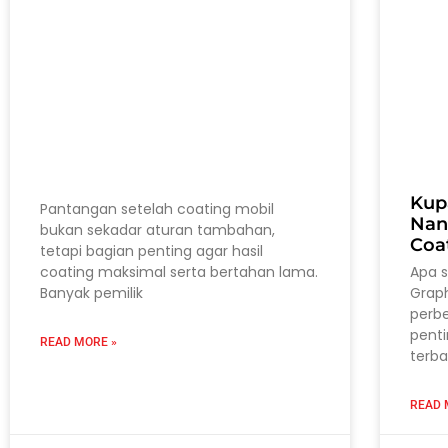
Kup
Pantangan setelah coating mobil
Nan
bukan sekadar aturan tambahan,
Coa
tetapi bagian penting agar hasil
coating maksimal serta bertahan lama.
Apa 
Banyak pemilik
Grap
perb
pent
READ MORE »
terba
READ 