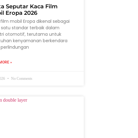
ta Seputar Kaca Film
il Eropa 2026
film mobil Eropa dikenal sebagai
 satu standar terbaik dalam
tri otomotif, terutama untuk
tuhan kenyamanan berkendara
 perlindungan
MORE »
2026
No Comments