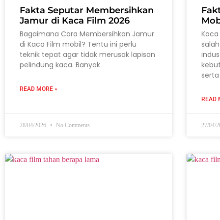
Fakta Seputar Membersihkan
Fak
Jamur di Kaca Film 2026
Mob
Bagaimana Cara Membersihkan Jamur
Kaca 
di Kaca Film mobil? Tentu ini perlu
salah
teknik tepat agar tidak merusak lapisan
indus
pelindung kaca. Banyak
kebu
serta
READ MORE »
READ 
28/04/2026
No Comments
27/04/