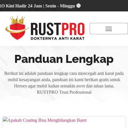
i Hadir 24 Jam | Senin - Minggu 🔴
About Us
Our Location
Promo Terbaru
Panduan Lengkap
Berikut ini adalah panduan lengkap cara mencegah anti karat pada
mobil kesayangan anda, panduan ini kami berikan gratis untuk
Heroes agar mobil kalian semakin awet dan tahan lama.
RUSTPRO Trust Professional