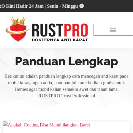
i Hadir 24 Jam | Senin - Minggu 🔴
About Us
Our Location
Promo Terbaru
Panduan Lengkap
Berikut ini adalah panduan lengkap cara mencegah anti karat pada
mobil kesayangan anda, panduan ini kami berikan gratis untuk
Heroes agar mobil kalian semakin awet dan tahan lama.
RUSTPRO Trust Professional