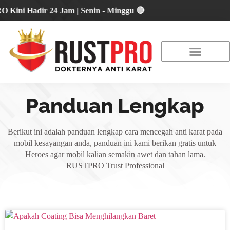
 Hadir 24 Jam | Senin - Minggu 🔴
About Us
Our Location
Promo Terbaru
Panduan Lengkap
Berikut ini adalah panduan lengkap cara mencegah anti karat pada
mobil kesayangan anda, panduan ini kami berikan gratis untuk
Heroes agar mobil kalian semakin awet dan tahan lama.
RUSTPRO Trust Professional