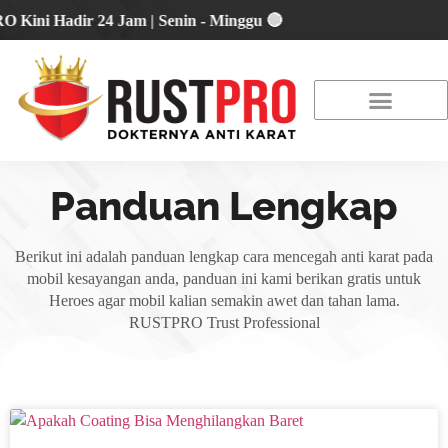
i Hadir 24 Jam | Senin - Minggu 🔴
About Us
Our Location
Promo Terbaru
Panduan Lengkap
Berikut ini adalah panduan lengkap cara mencegah anti karat pada
mobil kesayangan anda, panduan ini kami berikan gratis untuk
Heroes agar mobil kalian semakin awet dan tahan lama.
RUSTPRO Trust Professional