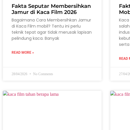
Fakta Seputar Membersihkan
Fak
Jamur di Kaca Film 2026
Mob
Bagaimana Cara Membersihkan Jamur
Kaca 
di Kaca Film mobil? Tentu ini perlu
salah
teknik tepat agar tidak merusak lapisan
indus
pelindung kaca. Banyak
kebu
serta
READ MORE »
READ 
28/04/2026
No Comments
27/04/