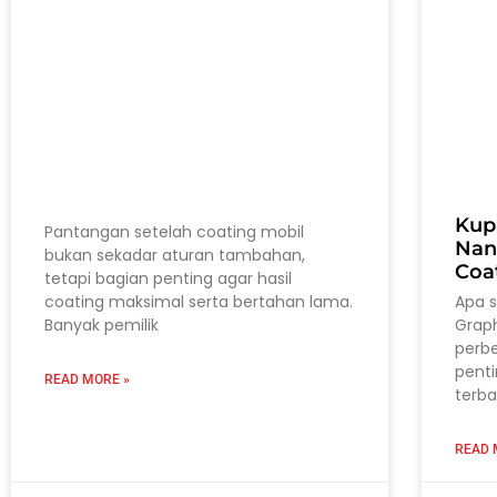
Kup
Pantangan setelah coating mobil
Nan
bukan sekadar aturan tambahan,
Coa
tetapi bagian penting agar hasil
coating maksimal serta bertahan lama.
Apa 
Banyak pemilik
Grap
perb
pent
READ MORE »
terba
READ 