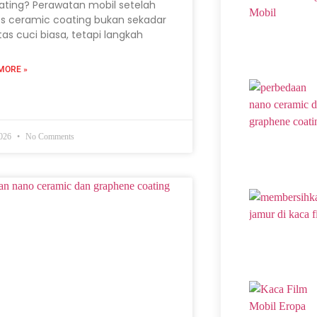
ating? Perawatan mobil setelah
s ceramic coating bukan sekadar
itas cuci biasa, tetapi langkah
MORE »
2026
No Comments