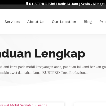
❗❗ RUSTPRO Kini Hadir 24 Jam | Senin - Minggu 🔴
Services
About Us
Our Location
Blog
Pro
nduan Lengkap
h anti karat pada mobil kesayangan anda, panduan ini kami berikan gra
emakin awet dan tahan lama. RUSTPRO Trust Professional