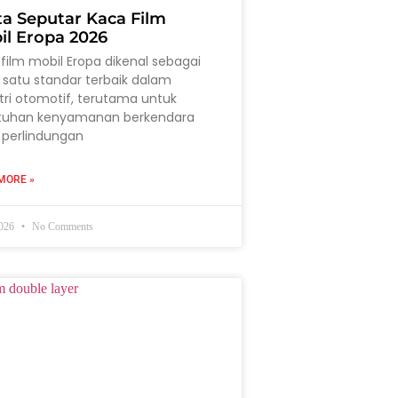
ta Seputar Kaca Film
il Eropa 2026
film mobil Eropa dikenal sebagai
 satu standar terbaik dalam
tri otomotif, terutama untuk
tuhan kenyamanan berkendara
 perlindungan
MORE »
2026
No Comments