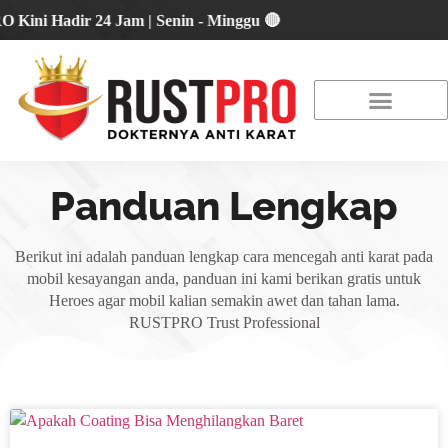
ni Hadir 24 Jam | Senin - Minggu 🔴
About Us
Our Location
Promo Terbaru
Panduan Lengkap
Berikut ini adalah panduan lengkap cara mencegah anti karat pada
mobil kesayangan anda, panduan ini kami berikan gratis untuk
Heroes agar mobil kalian semakin awet dan tahan lama.
RUSTPRO Trust Professional