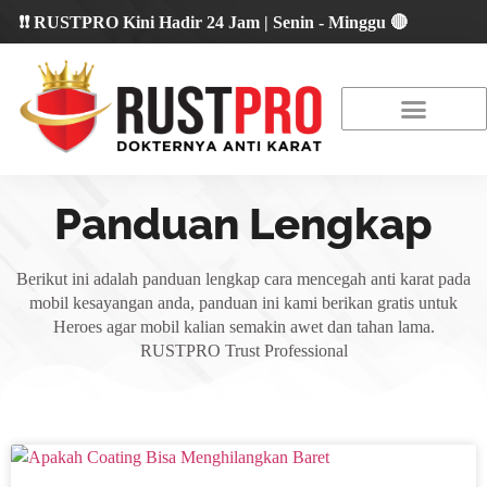
 RUSTPRO Kini Hadir 24 Jam | Senin - Minggu 🔴
About Us
Our Location
Promo Terbaru
Panduan Lengkap
Berikut ini adalah panduan lengkap cara mencegah anti karat pada
mobil kesayangan anda, panduan ini kami berikan gratis untuk
Heroes agar mobil kalian semakin awet dan tahan lama.
RUSTPRO Trust Professional