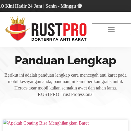
 Hadir 24 Jam | Senin - Minggu 🔴
About Us
Our Location
Promo Terbaru
Panduan Lengkap
Berikut ini adalah panduan lengkap cara mencegah anti karat pada
mobil kesayangan anda, panduan ini kami berikan gratis untuk
Heroes agar mobil kalian semakin awet dan tahan lama.
RUSTPRO Trust Professional