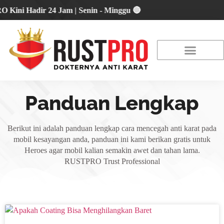
 Hadir 24 Jam | Senin - Minggu 🔴
About Us
Our Location
Promo Terbaru
Panduan Lengkap
Berikut ini adalah panduan lengkap cara mencegah anti karat pada
mobil kesayangan anda, panduan ini kami berikan gratis untuk
Heroes agar mobil kalian semakin awet dan tahan lama.
RUSTPRO Trust Professional