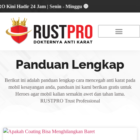
i Hadir 24 Jam | Senin - Minggu 🔴
About Us
Our Location
Promo Terbaru
Panduan Lengkap
Berikut ini adalah panduan lengkap cara mencegah anti karat pada
mobil kesayangan anda, panduan ini kami berikan gratis untuk
Heroes agar mobil kalian semakin awet dan tahan lama.
RUSTPRO Trust Professional