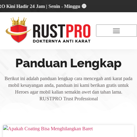
i Hadir 24 Jam | Senin - Minggu 🔴
About Us
Our Location
Promo Terbaru
Panduan Lengkap
Berikut ini adalah panduan lengkap cara mencegah anti karat pada
mobil kesayangan anda, panduan ini kami berikan gratis untuk
Heroes agar mobil kalian semakin awet dan tahan lama.
RUSTPRO Trust Professional