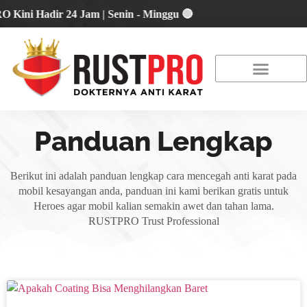
 Hadir 24 Jam | Senin - Minggu 🔴
About Us
Our Location
Promo Terbaru
Panduan Lengkap
Berikut ini adalah panduan lengkap cara mencegah anti karat pada
mobil kesayangan anda, panduan ini kami berikan gratis untuk
Heroes agar mobil kalian semakin awet dan tahan lama.
RUSTPRO Trust Professional