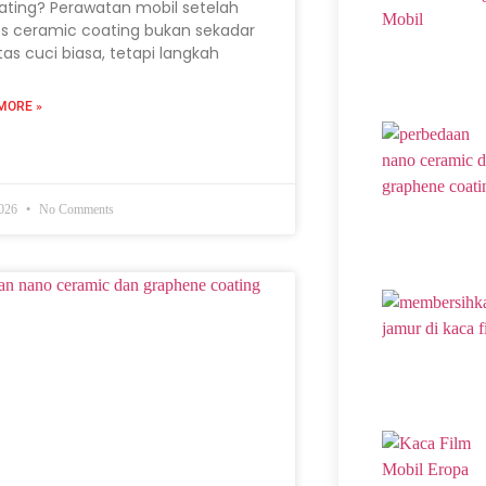
ating? Perawatan mobil setelah
s ceramic coating bukan sekadar
itas cuci biasa, tetapi langkah
MORE »
2026
No Comments