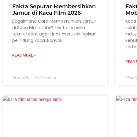
Fakta Seputar Membersihkan
Fak
Jamur di Kaca Film 2026
Mob
Bagaimana Cara Membersihkan Jamur
Kaca 
di Kaca Film mobil? Tentu ini perlu
salah
teknik tepat agar tidak merusak lapisan
indus
pelindung kaca. Banyak
kebu
serta
READ MORE »
READ 
28/04/2026
No Comments
27/04/