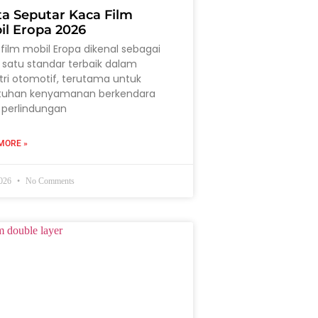
ta Seputar Kaca Film
il Eropa 2026
film mobil Eropa dikenal sebagai
 satu standar terbaik dalam
tri otomotif, terutama untuk
tuhan kenyamanan berkendara
 perlindungan
MORE »
2026
No Comments