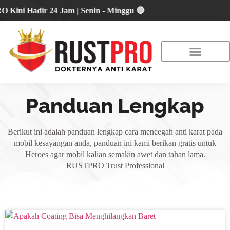
 Hadir 24 Jam | Senin - Minggu 🔴
About Us
Our Location
Promo Terbaru
Panduan Lengkap
Berikut ini adalah panduan lengkap cara mencegah anti karat pada
mobil kesayangan anda, panduan ini kami berikan gratis untuk
Heroes agar mobil kalian semakin awet dan tahan lama.
RUSTPRO Trust Professional