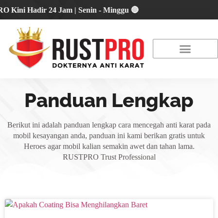
i Hadir 24 Jam | Senin - Minggu 🔴
About Us
Our Location
Promo Terbaru
Panduan Lengkap
Berikut ini adalah panduan lengkap cara mencegah anti karat pada
mobil kesayangan anda, panduan ini kami berikan gratis untuk
Heroes agar mobil kalian semakin awet dan tahan lama.
RUSTPRO Trust Professional