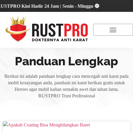
RO Kini Hadir 24 Jam | Senin - Minggu 🔴
About Us
Our Location
Promo Terbaru
Panduan Lengkap
Berikut ini adalah panduan lengkap cara mencegah anti karat pada
mobil kesayangan anda, panduan ini kami berikan gratis untuk
Heroes agar mobil kalian semakin awet dan tahan lama.
RUSTPRO Trust Professional