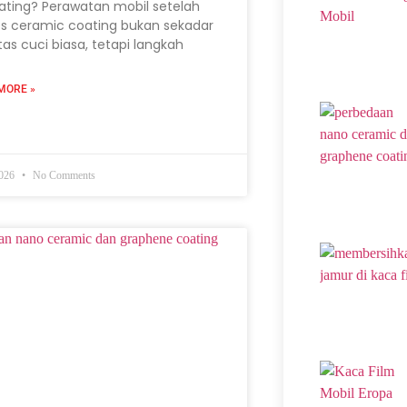
ating? Perawatan mobil setelah
s ceramic coating bukan sekadar
itas cuci biasa, tetapi langkah
MORE »
2026
No Comments