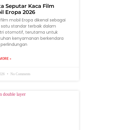
ta Seputar Kaca Film
il Eropa 2026
film mobil Eropa dikenal sebagai
 satu standar terbaik dalam
tri otomotif, terutama untuk
tuhan kenyamanan berkendara
 perlindungan
MORE »
2026
No Comments