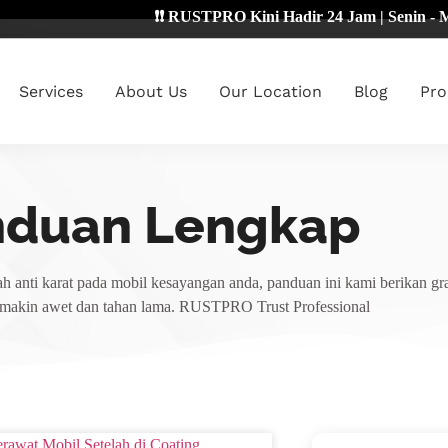
❗❗ RUSTPRO Kini Hadir 24 Jam | Senin - Minggu 
Services
About Us
Our Location
Blog
Pro
nduan Lengkap
h anti karat pada mobil kesayangan anda, panduan ini kami berikan gra
emakin awet dan tahan lama. RUSTPRO Trust Professional