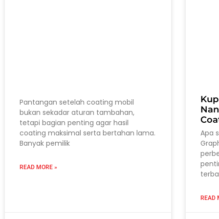
Kup
Pantangan setelah coating mobil
Nan
bukan sekadar aturan tambahan,
Coa
tetapi bagian penting agar hasil
coating maksimal serta bertahan lama.
Apa 
Banyak pemilik
Grap
perb
pent
READ MORE »
terba
READ 