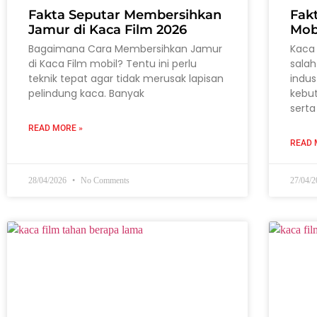
Fakta Seputar Membersihkan
Fak
Jamur di Kaca Film 2026
Mob
Bagaimana Cara Membersihkan Jamur
Kaca 
di Kaca Film mobil? Tentu ini perlu
salah
teknik tepat agar tidak merusak lapisan
indus
pelindung kaca. Banyak
kebu
serta
READ MORE »
READ 
28/04/2026
No Comments
27/04/