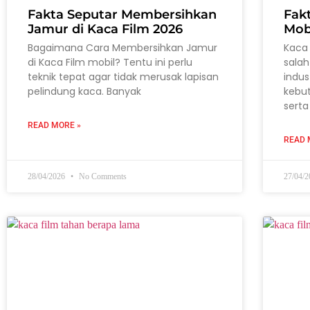
Fakta Seputar Membersihkan
Fak
Jamur di Kaca Film 2026
Mob
Bagaimana Cara Membersihkan Jamur
Kaca 
di Kaca Film mobil? Tentu ini perlu
salah
teknik tepat agar tidak merusak lapisan
indus
pelindung kaca. Banyak
kebu
serta
READ MORE »
READ 
28/04/2026
No Comments
27/04/