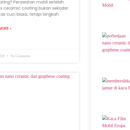
ating? Perawatan mobil setelah
s ceramic coating bukan sekadar
itas cuci biasa, tetapi langkah
MORE »
2026
No Comments