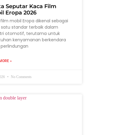
ta Seputar Kaca Film
il Eropa 2026
film mobil Eropa dikenal sebagai
 satu standar terbaik dalam
tri otomotif, terutama untuk
tuhan kenyamanan berkendara
 perlindungan
MORE »
2026
No Comments