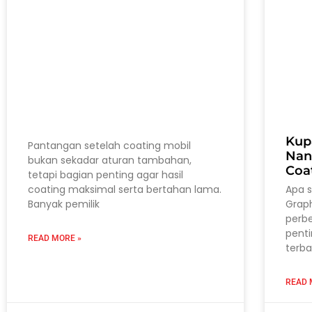
Kup
Pantangan setelah coating mobil
Nan
bukan sekadar aturan tambahan,
Coa
tetapi bagian penting agar hasil
coating maksimal serta bertahan lama.
Apa 
Banyak pemilik
Grap
perb
pent
READ MORE »
terba
READ 