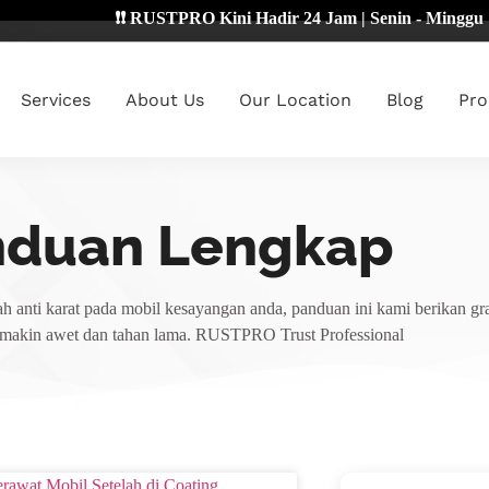
❗❗ RUSTPRO Kini Hadir 24 Jam | Senin - Minggu 🔴
Services
About Us
Our Location
Blog
Pro
nduan Lengkap
h anti karat pada mobil kesayangan anda, panduan ini kami berikan gra
emakin awet dan tahan lama. RUSTPRO Trust Professional