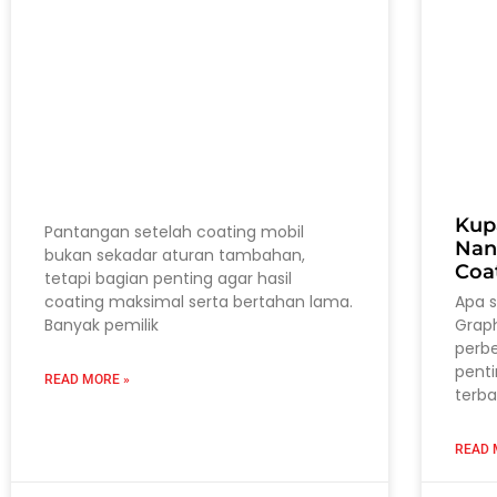
Kup
Pantangan setelah coating mobil
Nan
bukan sekadar aturan tambahan,
Coa
tetapi bagian penting agar hasil
coating maksimal serta bertahan lama.
Apa 
Banyak pemilik
Grap
perb
pent
READ MORE »
terba
READ 