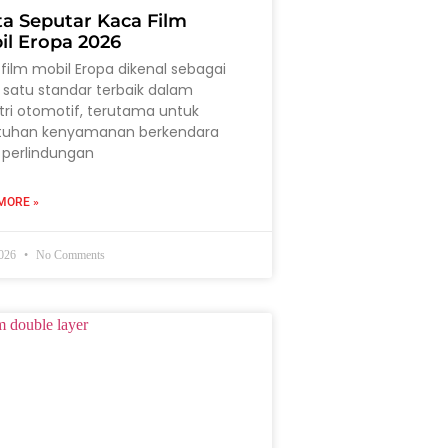
ta Seputar Kaca Film
il Eropa 2026
film mobil Eropa dikenal sebagai
 satu standar terbaik dalam
tri otomotif, terutama untuk
tuhan kenyamanan berkendara
 perlindungan
MORE »
2026
No Comments