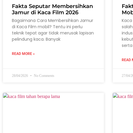
Fakta Seputar Membersihkan
Fak
Jamur di Kaca Film 2026
Mob
Bagaimana Cara Membersihkan Jamur
Kaca 
di Kaca Film mobil? Tentu ini perlu
salah
teknik tepat agar tidak merusak lapisan
indus
pelindung kaca. Banyak
kebu
serta
READ MORE »
READ 
28/04/2026
No Comments
27/04/