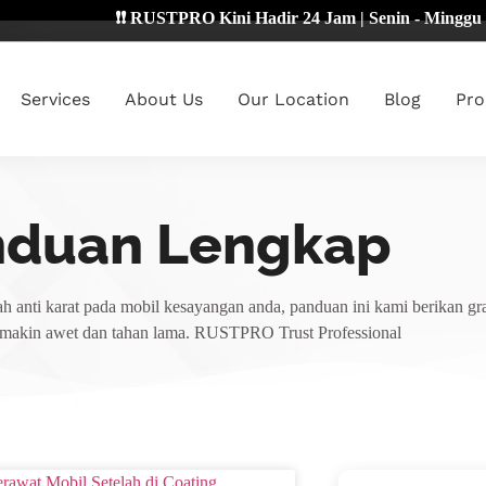
❗❗ RUSTPRO Kini Hadir 24 Jam | Senin - Minggu 🔴
Services
About Us
Our Location
Blog
Pro
nduan Lengkap
h anti karat pada mobil kesayangan anda, panduan ini kami berikan gra
emakin awet dan tahan lama. RUSTPRO Trust Professional