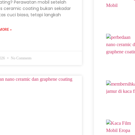
ating? Perawatan mobil setelah
s ceramic coating bukan sekadar
itas cuci biasa, tetapi langkah
MORE »
2026
No Comments