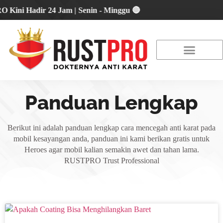
 Hadir 24 Jam | Senin - Minggu 🔴
About Us
Our Location
Promo Terbaru
Panduan Lengkap
Berikut ini adalah panduan lengkap cara mencegah anti karat pada
mobil kesayangan anda, panduan ini kami berikan gratis untuk
Heroes agar mobil kalian semakin awet dan tahan lama.
RUSTPRO Trust Professional