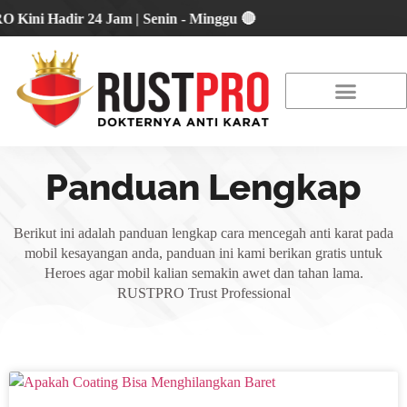
 Hadir 24 Jam | Senin - Minggu 🔴
About Us
Our Location
Promo Terbaru
Panduan Lengkap
Berikut ini adalah panduan lengkap cara mencegah anti karat pada
mobil kesayangan anda, panduan ini kami berikan gratis untuk
Heroes agar mobil kalian semakin awet dan tahan lama.
RUSTPRO Trust Professional