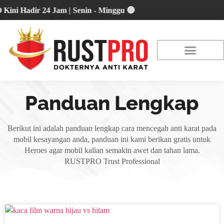
Hadir 24 Jam | Senin - Minggu 🔴
About Us
Our Location
Promo Terbaru
Panduan Lengkap
Berikut ini adalah panduan lengkap cara mencegah anti karat pada
mobil kesayangan anda, panduan ini kami berikan gratis untuk
Heroes agar mobil kalian semakin awet dan tahan lama.
RUSTPRO Trust Professional