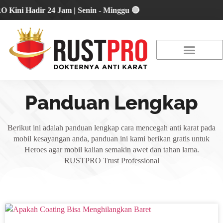
 Hadir 24 Jam | Senin - Minggu 🔴
About Us
Our Location
Promo Terbaru
Panduan Lengkap
Berikut ini adalah panduan lengkap cara mencegah anti karat pada
mobil kesayangan anda, panduan ini kami berikan gratis untuk
Heroes agar mobil kalian semakin awet dan tahan lama.
RUSTPRO Trust Professional