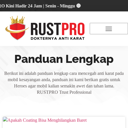
i Hadir 24 Jam | Senin - Minggu 🔴
About Us
Our Location
Promo Terbaru
Panduan Lengkap
Berikut ini adalah panduan lengkap cara mencegah anti karat pada
mobil kesayangan anda, panduan ini kami berikan gratis untuk
Heroes agar mobil kalian semakin awet dan tahan lama.
RUSTPRO Trust Professional