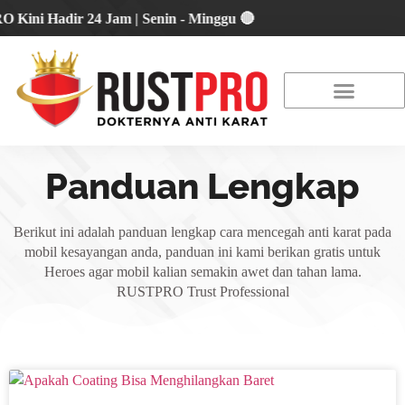
i Hadir 24 Jam | Senin - Minggu 🔴
About Us
Our Location
Promo Terbaru
Panduan Lengkap
Berikut ini adalah panduan lengkap cara mencegah anti karat pada
mobil kesayangan anda, panduan ini kami berikan gratis untuk
Heroes agar mobil kalian semakin awet dan tahan lama.
RUSTPRO Trust Professional