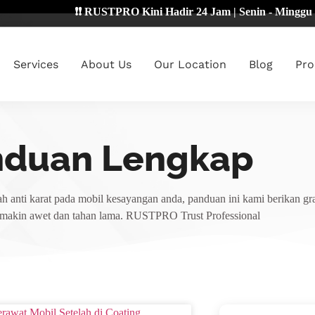
❗❗ RUSTPRO Kini Hadir 24 Jam | Senin - Minggu 🔴
Services
About Us
Our Location
Blog
Pro
nduan Lengkap
h anti karat pada mobil kesayangan anda, panduan ini kami berikan gra
emakin awet dan tahan lama. RUSTPRO Trust Professional