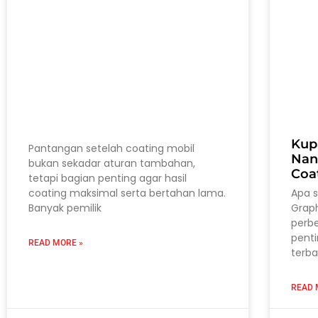
Kup
Pantangan setelah coating mobil
Nan
bukan sekadar aturan tambahan,
Coa
tetapi bagian penting agar hasil
coating maksimal serta bertahan lama.
Apa 
Banyak pemilik
Grap
perb
pent
READ MORE »
terba
READ 