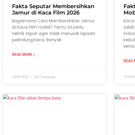
Fakta Seputar Membersihkan
Fak
Jamur di Kaca Film 2026
Mob
Bagaimana Cara Membersihkan Jamur
Kaca 
di Kaca Film mobil? Tentu ini perlu
salah
teknik tepat agar tidak merusak lapisan
indus
pelindung kaca. Banyak
kebu
serta
READ MORE »
READ 
28/04/2026
No Comments
27/04/