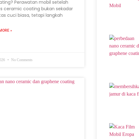
ating? Perawatan mobil setelah
s ceramic coating bukan sekadar
itas cuci biasa, tetapi langkah
MORE »
2026
No Comments