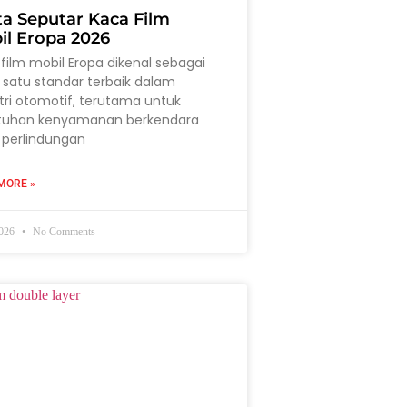
ta Seputar Kaca Film
il Eropa 2026
film mobil Eropa dikenal sebagai
 satu standar terbaik dalam
tri otomotif, terutama untuk
tuhan kenyamanan berkendara
 perlindungan
MORE »
2026
No Comments