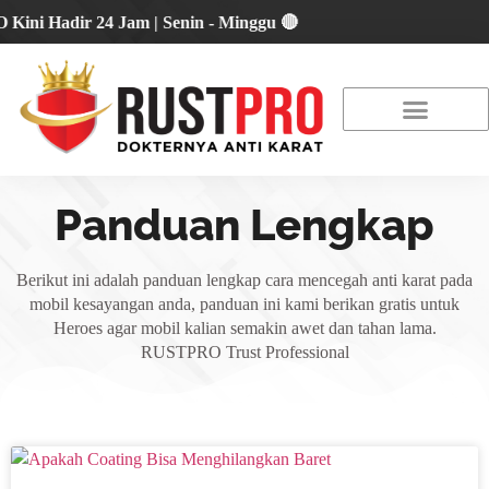
Hadir 24 Jam | Senin - Minggu 🔴
About Us
Our Location
Promo Terbaru
Panduan Lengkap
Berikut ini adalah panduan lengkap cara mencegah anti karat pada
mobil kesayangan anda, panduan ini kami berikan gratis untuk
Heroes agar mobil kalian semakin awet dan tahan lama.
RUSTPRO Trust Professional