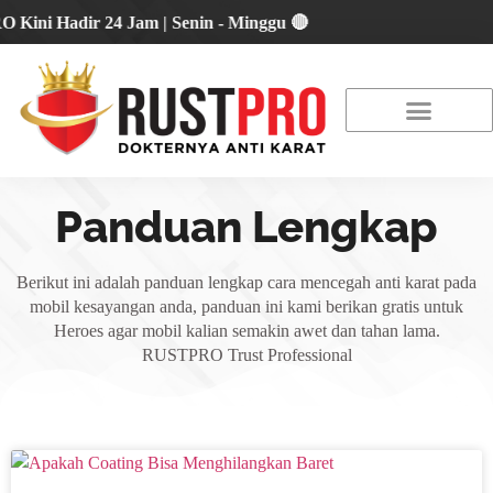
 Hadir 24 Jam | Senin - Minggu 🔴
About Us
Our Location
Promo Terbaru
Panduan Lengkap
Berikut ini adalah panduan lengkap cara mencegah anti karat pada
mobil kesayangan anda, panduan ini kami berikan gratis untuk
Heroes agar mobil kalian semakin awet dan tahan lama.
RUSTPRO Trust Professional