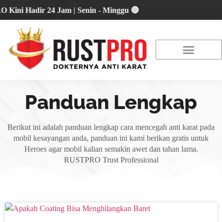
 Hadir 24 Jam | Senin - Minggu 🔴
About Us
Our Location
Promo Terbaru
Panduan Lengkap
Berikut ini adalah panduan lengkap cara mencegah anti karat pada
mobil kesayangan anda, panduan ini kami berikan gratis untuk
Heroes agar mobil kalian semakin awet dan tahan lama.
RUSTPRO Trust Professional