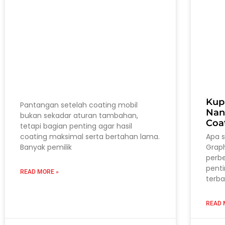
Kup
Pantangan setelah coating mobil
Nan
bukan sekadar aturan tambahan,
Coa
tetapi bagian penting agar hasil
coating maksimal serta bertahan lama.
Apa 
Banyak pemilik
Grap
perb
pent
READ MORE »
terba
READ 