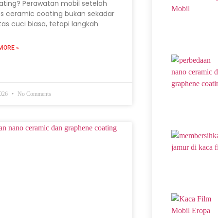
ating? Perawatan mobil setelah
s ceramic coating bukan sekadar
itas cuci biasa, tetapi langkah
MORE »
2026
No Comments