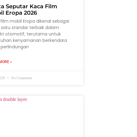
ta Seputar Kaca Film
il Eropa 2026
film mobil Eropa dikenal sebagai
 satu standar terbaik dalam
tri otomotif, terutama untuk
tuhan kenyamanan berkendara
 perlindungan
MORE »
2026
No Comments