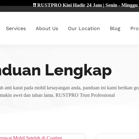
❗❗ RUSTPRO Kini Hadir 24 Jam | Senin - Minggu 🔴
Services
About Us
Our Location
Blog
Pro
nduan Lengkap
h anti karat pada mobil kesayangan anda, panduan ini kami berikan gra
emakin awet dan tahan lama. RUSTPRO Trust Professional