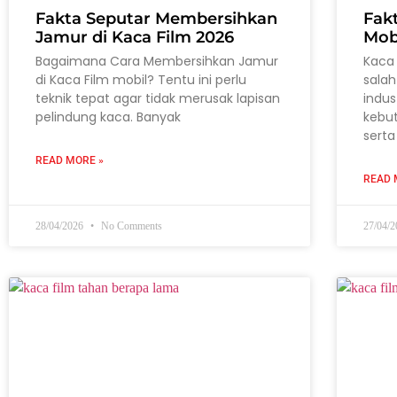
Fakta Seputar Membersihkan
Fak
Jamur di Kaca Film 2026
Mob
Bagaimana Cara Membersihkan Jamur
Kaca 
di Kaca Film mobil? Tentu ini perlu
salah
teknik tepat agar tidak merusak lapisan
indus
pelindung kaca. Banyak
kebu
serta
READ MORE »
READ 
28/04/2026
No Comments
27/04/