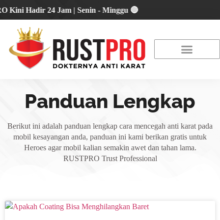
i Hadir 24 Jam | Senin - Minggu 🔴
About Us
Our Location
Promo Terbaru
Panduan Lengkap
Berikut ini adalah panduan lengkap cara mencegah anti karat pada
mobil kesayangan anda, panduan ini kami berikan gratis untuk
Heroes agar mobil kalian semakin awet dan tahan lama.
RUSTPRO Trust Professional