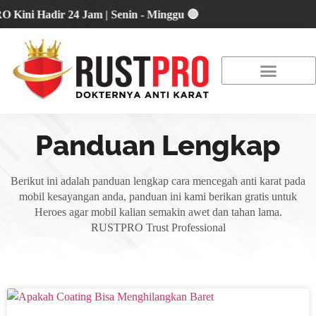
 Hadir 24 Jam | Senin - Minggu 🔴
About Us
Our Location
Promo Terbaru
Panduan Lengkap
Berikut ini adalah panduan lengkap cara mencegah anti karat pada
mobil kesayangan anda, panduan ini kami berikan gratis untuk
Heroes agar mobil kalian semakin awet dan tahan lama.
RUSTPRO Trust Professional