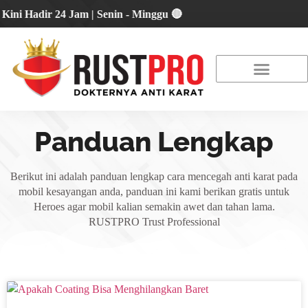
adir 24 Jam | Senin - Minggu 🔴
About Us
Our Location
Promo Terbaru
Panduan Lengkap
Berikut ini adalah panduan lengkap cara mencegah anti karat pada
mobil kesayangan anda, panduan ini kami berikan gratis untuk
Heroes agar mobil kalian semakin awet dan tahan lama.
RUSTPRO Trust Professional