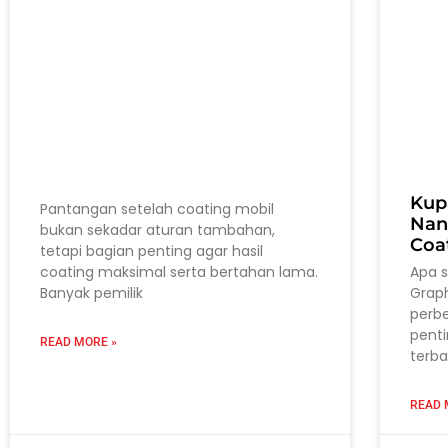
Kup
Pantangan setelah coating mobil
Nan
bukan sekadar aturan tambahan,
Coa
tetapi bagian penting agar hasil
coating maksimal serta bertahan lama.
Apa 
Banyak pemilik
Grap
perb
pent
READ MORE »
terba
READ 