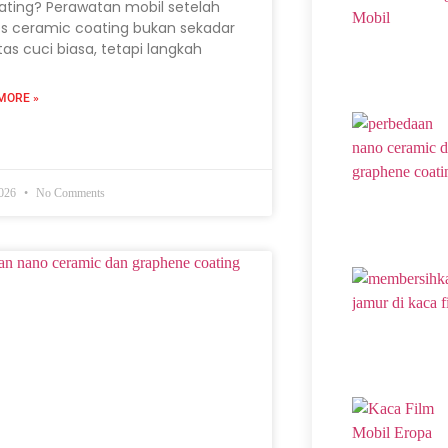
ating? Perawatan mobil setelah
s ceramic coating bukan sekadar
itas cuci biasa, tetapi langkah
MORE »
2026
No Comments