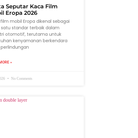
ta Seputar Kaca Film
il Eropa 2026
film mobil Eropa dikenal sebagai
 satu standar terbaik dalam
tri otomotif, terutama untuk
tuhan kenyamanan berkendara
 perlindungan
MORE »
2026
No Comments