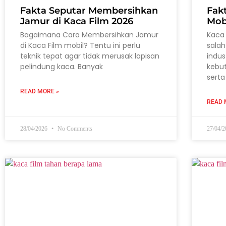
Fakta Seputar Membersihkan
Fak
Jamur di Kaca Film 2026
Mob
Bagaimana Cara Membersihkan Jamur
Kaca 
di Kaca Film mobil? Tentu ini perlu
salah
teknik tepat agar tidak merusak lapisan
indus
pelindung kaca. Banyak
kebu
serta
READ MORE »
READ 
28/04/2026
No Comments
27/04/