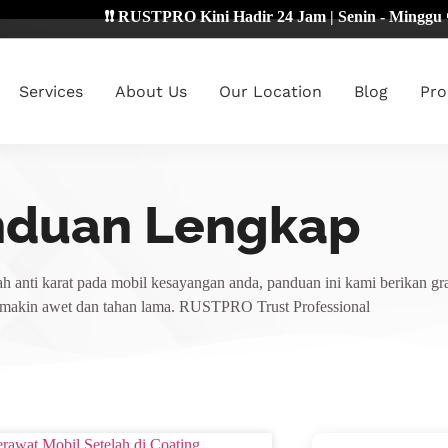
❗❗ RUSTPRO Kini Hadir 24 Jam | Senin - Minggu 🔴
Services
About Us
Our Location
Blog
Pro
nduan Lengkap
h anti karat pada mobil kesayangan anda, panduan ini kami berikan gra
emakin awet dan tahan lama. RUSTPRO Trust Professional