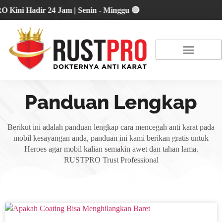
i Hadir 24 Jam | Senin - Minggu 🔴
About Us
Our Location
Promo Terbaru
Panduan Lengkap
Berikut ini adalah panduan lengkap cara mencegah anti karat pada
mobil kesayangan anda, panduan ini kami berikan gratis untuk
Heroes agar mobil kalian semakin awet dan tahan lama.
RUSTPRO Trust Professional