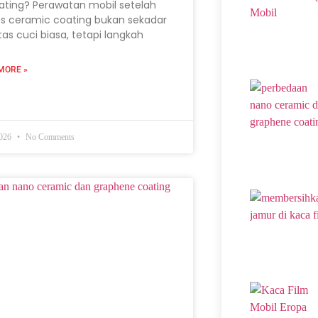
ating? Perawatan mobil setelah
s ceramic coating bukan sekadar
itas cuci biasa, tetapi langkah
MORE »
2026
No Comments