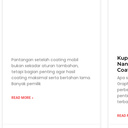
Kup
Pantangan setelah coating mobil
Nan
bukan sekadar aturan tambahan,
Coa
tetapi bagian penting agar hasil
coating maksimal serta bertahan lama.
Apa 
Banyak pemilik
Grap
perb
pent
READ MORE »
terba
READ 