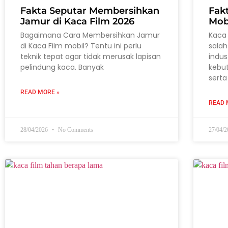
Fakta Seputar Membersihkan
Fak
Jamur di Kaca Film 2026
Mob
Bagaimana Cara Membersihkan Jamur
Kaca 
di Kaca Film mobil? Tentu ini perlu
salah
teknik tepat agar tidak merusak lapisan
indus
pelindung kaca. Banyak
kebu
serta
READ MORE »
READ 
28/04/2026
No Comments
27/04/