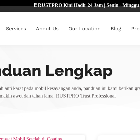
❗❗ RUSTPRO Kini Hadir 24 Jam | Senin - Minggu 🔴
Services
About Us
Our Location
Blog
Pro
nduan Lengkap
h anti karat pada mobil kesayangan anda, panduan ini kami berikan gra
emakin awet dan tahan lama. RUSTPRO Trust Professional