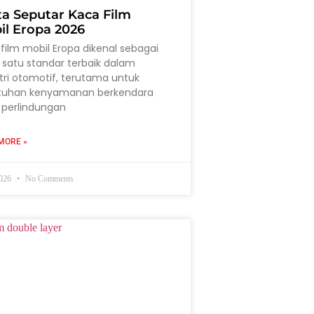
ta Seputar Kaca Film
il Eropa 2026
film mobil Eropa dikenal sebagai
 satu standar terbaik dalam
tri otomotif, terutama untuk
tuhan kenyamanan berkendara
 perlindungan
MORE »
2026
No Comments