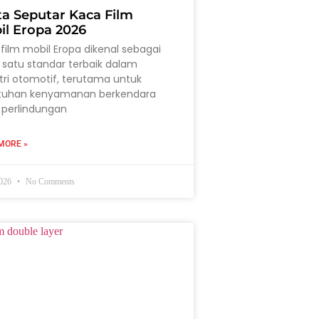
ta Seputar Kaca Film
il Eropa 2026
film mobil Eropa dikenal sebagai
 satu standar terbaik dalam
tri otomotif, terutama untuk
tuhan kenyamanan berkendara
 perlindungan
MORE »
2026
No Comments