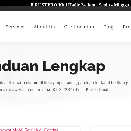
❗❗ RUSTPRO Kini Hadir 24 Jam | Senin - Minggu 🔴
Services
About Us
Our Location
Blog
Pro
nduan Lengkap
h anti karat pada mobil kesayangan anda, panduan ini kami berikan gra
emakin awet dan tahan lama. RUSTPRO Trust Professional