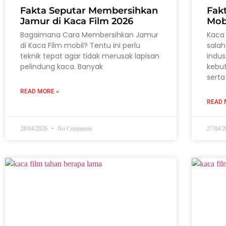
Fakta Seputar Membersihkan
Fak
Jamur di Kaca Film 2026
Mob
Bagaimana Cara Membersihkan Jamur
Kaca 
di Kaca Film mobil? Tentu ini perlu
salah
teknik tepat agar tidak merusak lapisan
indus
pelindung kaca. Banyak
kebu
serta
READ MORE »
READ 
28/04/2026
No Comments
27/04/