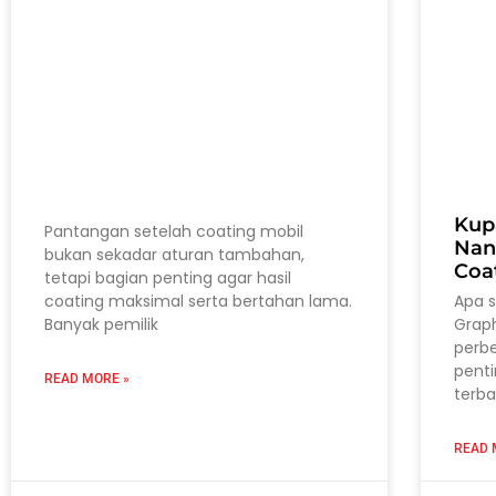
Kup
Pantangan setelah coating mobil
Nan
bukan sekadar aturan tambahan,
Coa
tetapi bagian penting agar hasil
coating maksimal serta bertahan lama.
Apa 
Banyak pemilik
Grap
perb
pent
READ MORE »
terba
READ 