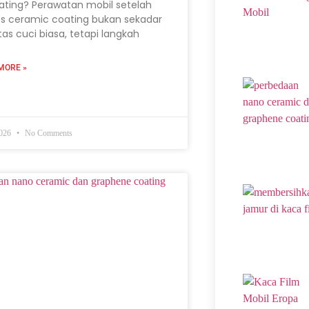
ating? Perawatan mobil setelah
s ceramic coating bukan sekadar
itas cuci biasa, tetapi langkah
MORE »
2026
No Comments