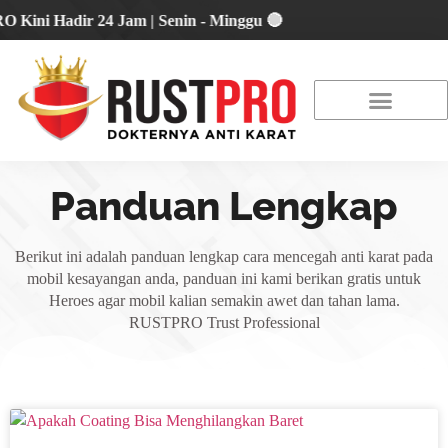
i Hadir 24 Jam | Senin - Minggu 🔴
About Us
Our Location
Promo Terbaru
Panduan Lengkap
Berikut ini adalah panduan lengkap cara mencegah anti karat pada
mobil kesayangan anda, panduan ini kami berikan gratis untuk
Heroes agar mobil kalian semakin awet dan tahan lama.
RUSTPRO Trust Professional