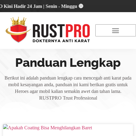
 Hadir 24 Jam | Senin - Minggu 🔴
About Us
Our Location
Promo Terbaru
Panduan Lengkap
Berikut ini adalah panduan lengkap cara mencegah anti karat pada
mobil kesayangan anda, panduan ini kami berikan gratis untuk
Heroes agar mobil kalian semakin awet dan tahan lama.
RUSTPRO Trust Professional